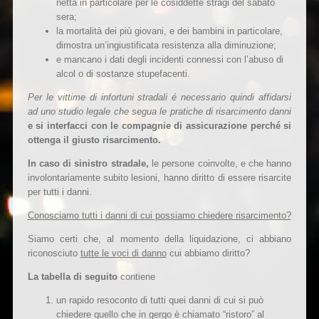
netta in particolare per le cosiddette stragi del sabato
sera;
la mortalità dei più giovani, e dei bambini in particolare,
dimostra un’ingiustificata resistenza alla diminuzione;
e mancano i dati degli incidenti connessi con l’abuso di
alcol o di sostanze stupefacenti.
Per le vittime di infortuni stradali é necessario quindi affidarsi
ad uno studio legale che segua le pratiche di risarcimento danni
e si interfacci con le compagnie di assicurazione perché si
ottenga il giusto risarcimento.
In caso di sinistro stradale,
le persone coinvolte, e che hanno
involontariamente subito lesioni, hanno diritto di essere risarcite
per tutti i danni.
Conosciamo tutti i danni di cui possiamo chiedere risarcimento?
Siamo certi che, al momento della liquidazione, ci abbiano
riconosciuto
tutte le voci di danno
cui abbiamo diritto?
La tabella di seguito
contiene
un rapido resoconto di tutti quei danni di cui si può
chiedere quello che in gergo è chiamato “ristoro” al