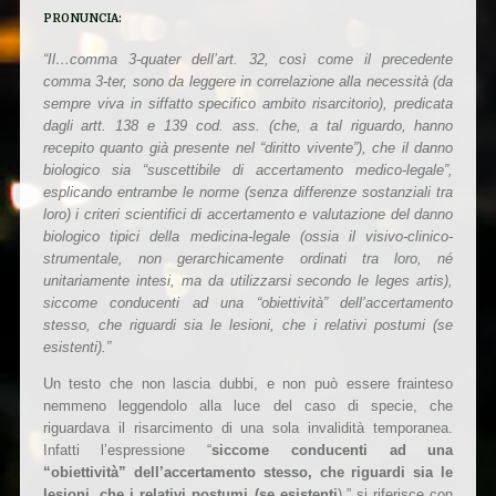
PRONUNCIA:
“Il…comma 3-quater dell’art. 32, così come il precedente
comma 3-ter, sono da leggere in correlazione alla necessità (da
sempre viva in siffatto specifico ambito risarcitorio), predicata
dagli artt. 138 e 139 cod. ass. (che, a tal riguardo, hanno
recepito quanto già presente nel “diritto vivente”), che il danno
biologico sia “suscettibile di accertamento medico-legale”,
esplicando entrambe le norme (senza differenze sostanziali tra
loro) i criteri scientifici di accertamento e valutazione del danno
biologico tipici della medicina-legale (ossia il visivo-clinico-
strumentale, non gerarchicamente ordinati tra loro, né
unitariamente intesi, ma da utilizzarsi secondo le leges artis),
siccome conducenti ad una “obiettività” dell’accertamento
stesso, che riguardi sia le lesioni, che i relativi postumi (se
esistenti).”
Un testo che non lascia dubbi, e non può essere frainteso
nemmeno leggendolo alla luce del caso di specie, che
riguardava il risarcimento di una sola invalidità temporanea.
Infatti l’espressione “
siccome conducenti ad una
“obiettività” dell’accertamento stesso, che riguardi sia le
lesioni, che i relativi postumi (se esistenti
).” si riferisce con