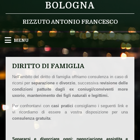
BOLOGNA
RIZZUTO ANTONIO FRANCESCO
MENU
DIRITTO DI FAMIGLIA
Nell’ambito del diritto di famiglia offriamo consulenza in caso di
ricorsi per
separazione
e
divorzio
, successiva r
evisione delle
condizioni pattuite dagli ex coniugi/conviventi more
uxorio
,
mantenimento dei figli naturali e legittimi.
Per confrontarvi con
casi pratici
consigliamo i seguenti link e
vi ricordiamo di essere a vostra disposizione per una
consulenza gratuita
:
Separarsi e divorziare oggi: negoziazione assistita e