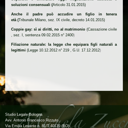
soluzioni consensuali (
Articolo 31.01.2015)
Anche il padre può accudire un figlio in tenera
età (
Tribunale Milano, sez. IX civile, decreto 14.01.2015)
Coppie gay: sì ai diritti, no al matrimonio
(
Cassazione civile
, sez. I, sentenza 09.02.2015 n° 2400
)
Filiazione naturale: la legge che equipara figli naturali a
legittimi
(
Legge 10.12.2012 n° 219 , G.U. 17.12.2012
)
Studio Legale Bologna
Avv. Antonio Francesco Rizzuto
Via Emilia Levante n. 81/T 40139 (BO)